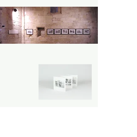
édition offset d’un leporello
5 plis
papier cyclus 300g
format 10cm x 60cm