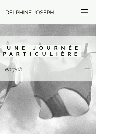
DELPHINE JOSEPH
UNE JOURNÉE
PARTICULiÈRE
hommage à Ettore Scola
english
Homage to Ettore Scola