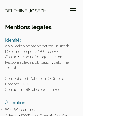
DELPHINE JOSEPH
Mentions légales
Identité:
www.delphinejoseph.net
est un site de
Delphine Joseph -34700 Lodeve
Contact:
delphine.josef@gmail.com
Responsable de publication : Delphine
Joseph
Conception et réalisation : © Diabolo
Bohème- 2020
Contact :
info@diaboloboheme.com
Animation :
Wix - Wix.com Inc.
Adresse : 500 Terry A François Blvd San