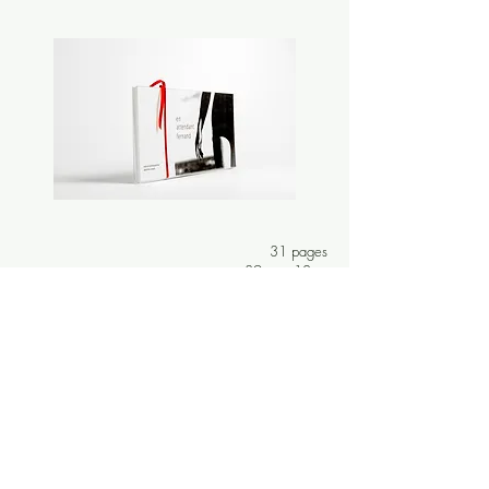
31 pages
39cm x 18cm
épaisseur : 1cm
impression jet d’encre manuelle - Papier dessin
couverture coffret plexiglass