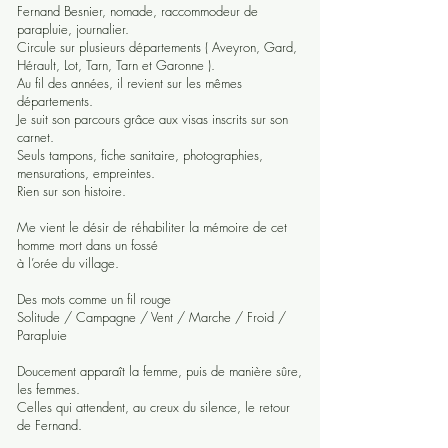
Fernand Besnier, nomade, raccommodeur de
parapluie, journalier.
Circule sur plusieurs départements ( Aveyron, Gard,
Hérault, Lot, Tarn, Tarn et Garonne ).
Au fil des années, il revient sur les mêmes
départements.
Je suit son parcours grâce aux visas inscrits sur son
carnet.
Seuls tampons, fiche sanitaire, photographies,
mensurations, empreintes.
Rien sur son histoire.
Me vient le désir de réhabiliter la mémoire de cet
homme mort dans un fossé
à l’orée du village.
Des mots comme un fil rouge
Solitude / Campagne / Vent / Marche / Froid /
Parapluie
Doucement apparaît la femme, puis de manière sûre,
les femmes.
Celles qui attendent, au creux du silence, le retour
de Fernand.